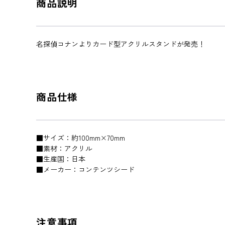
商品説明
名探偵コナンよりカード型アクリルスタンドが発売！
商品仕様
■サイズ：約100mm×70mm
■素材：アクリル
■生産国：日本
■メーカー：コンテンツシード
注意事項