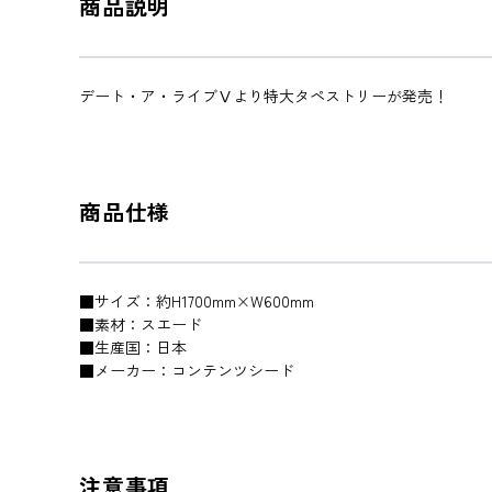
商品説明
デート・ア・ライブⅤより特大タペストリーが発売！
商品仕様
■サイズ：約H1700mm×W600mm
■素材：スエード
■生産国：日本
■メーカー：コンテンツシード
注意事項