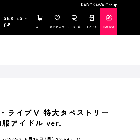
KADOKAWA Group
SERIES
作品
カート
お気に入り
SNS一覧
ログイン
新規登録
・ライブⅤ 特大タペストリー
服アイドル ver.
～2026年6月15日(月) 23:59まで