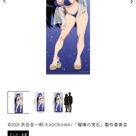
©2025 渋谷圭一郎/KADOKAWA/「瑠璃の宝石」製作委員会