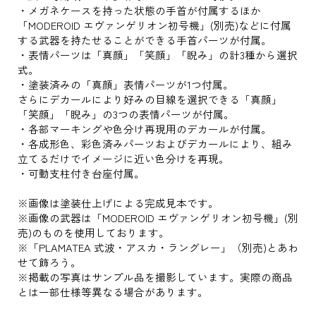
・メガネケースを持った状態の手首が付属するほか
「MODEROID エヴァンゲリオン初号機」(別売)などに付属
する武器を持たせることができる手首パーツが付属。
・表情パーツは「真顔」「笑顔」「睨み」の計3種から選択
式。
・塗装済みの「真顔」表情パーツが1つ付属。
さらにデカールにより好みの目線を選択できる「真顔」
「笑顔」「睨み」の3つの表情パーツが付属。
・各部マーキングや色分け再現用のデカールが付属。
・各成形色、彩色済みパーツおよびデカールにより、組み
立てるだけでイメージに近い色分けを再現。
・可動支柱付き台座付属。
※画像は塗装仕上げによる完成見本です。
※画像の武器は「MODEROID エヴァンゲリオン初号機」(別
売)のものを使用しております。
※「PLAMATEA 式波・アスカ・ラングレー」（別売)とあわ
せて飾ろう。
※掲載の写真はサンプル品を撮影しています。実際の商品
とは一部仕様等異なる場合があります。