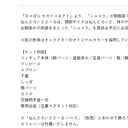
『ネコぱら セカイコネクト』より、「ショコラ」が制服姿
ねんどろいどどーるは、頭部サイズはねんどろいど、体の
お馴染みの衣装をまとった「ショコラ」を是非お手元にお
※肌の色味はキャラクターのオリジナルカラーを採用して
【セット内容】
フィギュア本体（脚パーツ：塗装済み／足首パーツ：靴（
ワンピース
エプロン
下着
しっぽ
襟パーツ
カフス
交換用手首一式
専用台座（足裏マグネット対応）
※「ねんどろいどどーる バニラ」（別売）とあわせて飾ろ
※トルソーは付属いたしません。