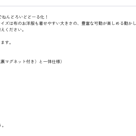
でねんどろいどどーる化！
サイズは布のお洋服も着せやすい大きさの、豊富な可動が楽しめる動か
迎えください。
います。
靴裏マグネット付き）と一体仕様）
う。