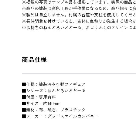
※掲載の写真はサンプル品を撮影しています。実際の商品
※商品の塗装は彩色工程が手作業になるため、商品個々に
※製品は自立しません。付属の台座や支柱を使用してくだ
※長時間着せ付けていると、素体に色移りが発生する場合
※お持ちのねんどろいどどーる、おようふくのデザインに
商品仕様
■仕様：塗装済み可動フィギュア
■シリーズ：ねんどろいどどーる
■付属：専用台座
■サイズ：約140mm
■素材：布、磁石、プラスチック
■メーカー：グッドスマイルカンパニー