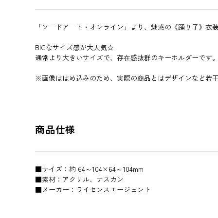
「ソードアート・オンライン」より、魅惑の《踊り子》衣
BIGなサイズ感が大人気☆
通常より大きいサイズで、存在感抜群のキーホルダーです
※画像ははめ込みのため、実際の商品とはデザインなど若
商品仕様
■サイズ：約 64～104×64～104mm
■素材：アクリル、ナスカン
■メーカー：ライセンスエージェント