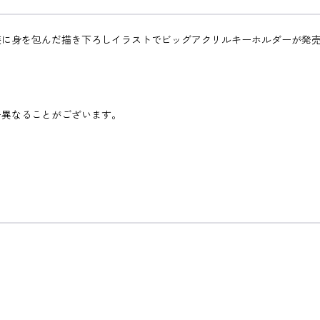
装に身を包んだ描き下ろしイラストでビッグアクリルキーホルダーが発
。
干異なることがございます。