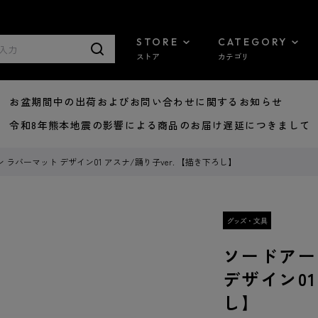
STORE
CATEGORY
ストア
カテゴリ
8/07 お盆期間中の出荷およびお問い合わせに関するお知らせ
7/29 令和8年熊本地震の影響による商品のお届け遅延につきまして
ラバーマット デザイン01 アスナ/踊り子ver. 【描き下ろし】
ソードアー
デザイン01
し】