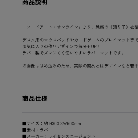
商品説明
「ソードアート・オンライン」より、魅惑の《踊り子》衣
デスク用のマウスパッドやカードゲームのプレイマット等
お気に入りの作品デザインで気分もUP！
ラバー製でズレにくく使いやすいラバーマットです。
※画像ははめ込みのため、実際の商品とはデザインなど若
商品仕様
■サイズ：約 H300×W600mm
■素材：ラバー
■メーカー：ライセンスエージェント