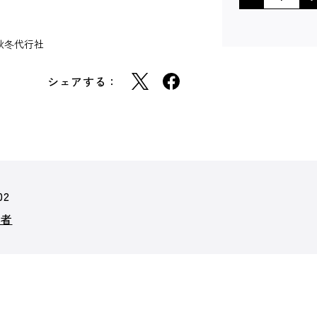
秋冬代行社
シェアする：
02
行者