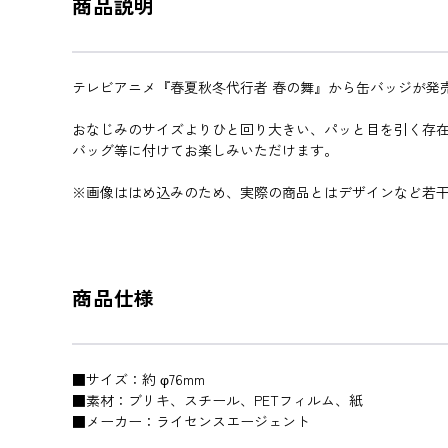
商品説明
テレビアニメ『春夏秋冬代行者 春の舞』から缶バッジが発
おなじみのサイズよりひと回り大きい、パッと目を引く存
バッグ等に付けてお楽しみいただけます。
※画像ははめ込みのため、実際の商品とはデザインなど若
商品仕様
■サイズ：約 φ76mm
■素材：ブリキ、スチール、PETフィルム、紙
■メーカー：ライセンスエージェント