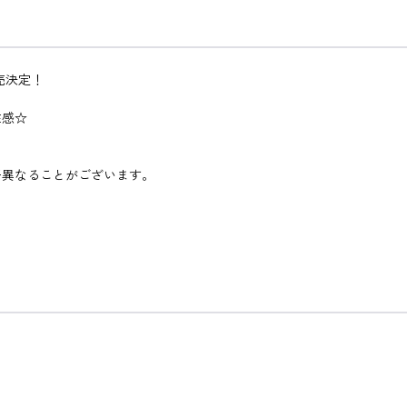
売決定！
在感☆
干異なることがございます。