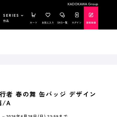
KADOKAWA Group
SERIES
作品
カート
お気に入り
SNS一覧
ログイン
新規登録
行者 春の舞 缶バッジ デザイン
璃/A
～2026年6月28日(日) 23:59まで