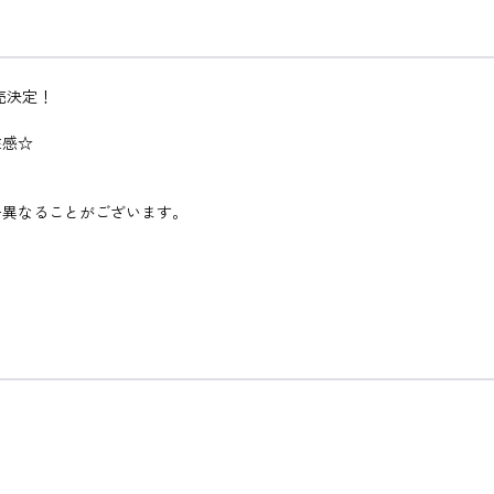
売決定！
在感☆
干異なることがございます。