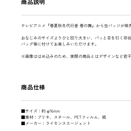
商品説明
テレビアニメ『春夏秋冬代行者 春の舞』から缶バッジが発
おなじみのサイズよりひと回り大きい、パッと目を引く存
バッグ等に付けてお楽しみいただけます。
※画像ははめ込みのため、実際の商品とはデザインなど若
商品仕様
■サイズ：約 φ76mm
■素材：ブリキ、スチール、PETフィルム、紙
■メーカー：ライセンスエージェント