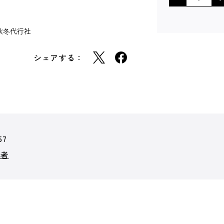
秋冬代行社
シェアする：
57
行者