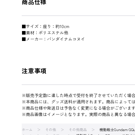
商品仕様
■サイズ：座り：約10cm
■素材：ポリエステル他
■メーカー：バンダイナムコヌイ
注意事項
※販売予定数に達した時点で受付を終了させていただく場
※本商品には、グッズ送料が適用されます。商品によって
※商品仕様や発送日は予告なく変更になる場合がございま
※商品画像はイメージとなります。実際の商品と異なる場
ホーム
その他
その他商品
機動戦士Gundam G