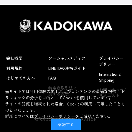
会社概要
ソーシャルメディア
プライバシー
ポリシー
利用規約
LINE IDの連携ガイド
International
はじめての方へ
FAQ
Shipping
よくあるお問い合わせ
特定商取引法に
お問い合わせ/
当サイトでは利用体験の向上およびコンテンツの最適な提供、ト
関する表示
リクエスト
ラフィックの分析を目的としてCookieを使用しています。
サイトの閲覧を継続された場合、Cookieの利用に同意したことも
のといたします。
詳細については
プライバシーポリシー
をご確認ください。
© KADOKAWA CORPORATION
承諾する