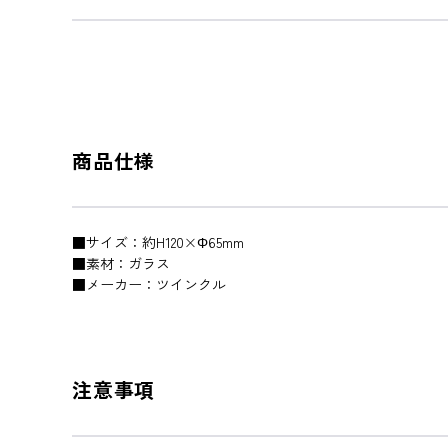
商品仕様
■サイズ：約H120×Φ65mm
■素材：ガラス
■メーカー：ツインクル
注意事項