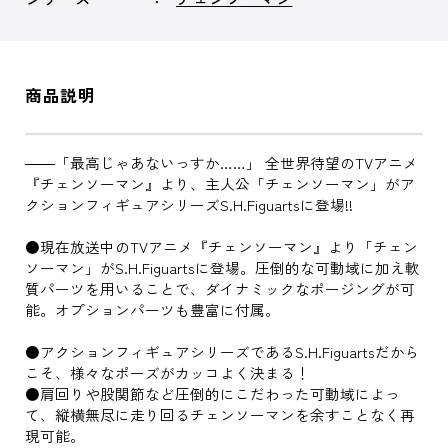
商品説明
――「最高じゃあないっすか……」 全世界待望のTVアニメ
『チェンソーマン』より、主人公「チェンソーマン」がア
クションフィギュアシリーズS.H.Figuartsに登場!!
●現在放送中のTVアニメ『チェンソーマン』より「チェン
ソーマン」がS.H.Figuartsに登場。圧倒的な可動域に加え軟
質パーツを用いることで、ダイナミックなポージングが可
能。オプションパーツも豊富に付属。
●アクションフィギュアシリーズであるS.H.Figuartsだから
こそ、様々なポーズがカッコよく決まる！
●肩回りや股関節など圧倒的にこだわった可動域によっ
て、縦横無尽に走り回るチェンソーマンを余すことなく再
現可能。