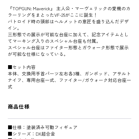
『TOPGUN: Maverick』 主人公・マーヴェリックの愛機のカ
ラーリングをまとったVF-25がここに誕生！
バトロイド時の頭部はヘルメットの意匠を盛り込んだデザ
イン。
三形態での展示が可能な台座に加えて、記念アイテムとし
てマーキング入りのスペシャル台座も付属。
スペシャル台座はファイター形態とガウォーク形態で展示
が可能な仕様になっている。
■セット内容
本体、交換用手首パーツ左右各3種、ガンボッド、アサルト
ナイフ、専用台座一式、ファイター/ガウォーク対応台座一
式
商品仕様
■仕様：塗装済み可動フィギュア
■シリーズ：DX超合金