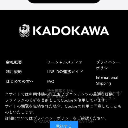
会社概要
ソーシャルメディア
プライバシー
ポリシー
利用規約
LINE IDの連携ガイド
International
はじめての方へ
FAQ
Shipping
よくあるお問い合わせ
特定商取引法に
お問い合わせ/
当サイトでは利用体験の向上およびコンテンツの最適な提供、ト
関する表示
リクエスト
ラフィックの分析を目的としてCookieを使用しています。
サイトの閲覧を継続された場合、Cookieの利用に同意したことも
のといたします。
詳細については
プライバシーポリシー
をご確認ください。
© KADOKAWA CORPORATION
承諾する