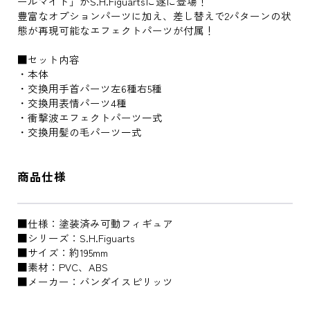
ールマイト」がS.H.Figuartsに遂に登場！
豊富なオプションパーツに加え、差し替えで2パターンの状
態が再現可能なエフェクトパーツが付属！
■セット内容
・本体
・交換用手首パーツ左6種右5種
・交換用表情パーツ4種
・衝撃波エフェクトパーツ一式
・交換用髪の毛パーツ一式
商品仕様
■仕様：塗装済み可動フィギュア
■シリーズ：S.H.Figuarts
■サイズ：約195mm
■素材：PVC、ABS
■メーカー：バンダイスピリッツ