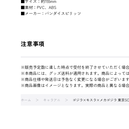
■サイズ：約155mm
■素材：PVC、ABS
■メーカー：バンダイスピリッツ
注意事項
※販売予定数に達した時点で受付を終了させていただく場
※本商品には、グッズ送料が適用されます。商品によって
※商品仕様や発送日は予告なく変更になる場合がございま
※商品画像はイメージとなります。実際の商品と異なる場
ホーム
キャラアニ
ゴジラ×モスラ×メカゴジラ 東京SOS S.