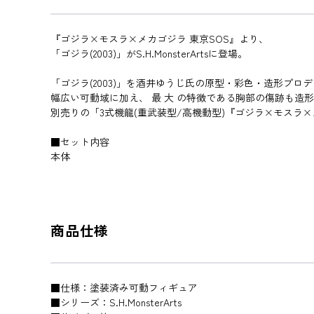
『ゴジラ×モスラ×メカゴジラ 東京SOS』より、
「ゴジラ(2003)」がS.H.MonsterArtsに登場。
「ゴジラ(2003)」を酒井ゆうじ氏の原型・彩色・造形プロ
幅広い可動域に加え、 最 大 の特徴である胸部の傷跡も造
別売りの「3式機龍(重武装型/高機動型)『ゴジラ×モスラ×メカ
■セット内容
本体
商品仕様
■仕様：塗装済み可動フィギュア
■シリーズ：S.H.MonsterArts