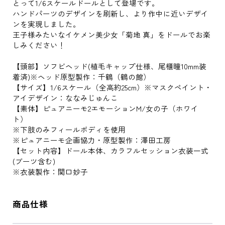
とって1/6スケールドールとして登場です。
ハンドパーツのデザインを刷新し、より作中に近いデザイ
ンを実現しました。
王子様みたいなイケメン美少女「菊地 真」をドールでお楽
しみください！
【頭部】ソフビヘッド(植毛キャップ仕様、尾櫃瞳10mm装
着済)※ヘッド原型製作：千鶴（鶴の館）
【サイズ】1/6スケール（全高約25cm）※マスクペイント・
アイデザイン：ななみじゅんこ
【素体】ピュアニーモ2エモーションM/女の子（ホワイ
ト）
※下肢のみフィールボディを使用
※ピュアニーモ企画協力・原型製作：澤田工房
【セット内容】ドール本体、カラフルセッション衣装一式
(ブーツ含む)
※衣装製作：関口妙子
商品仕様