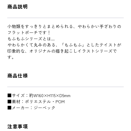
商品説明
小物類をすっきりとまとめられる、やわらかい手ざわりの
フラットポーチです！
もふもふシリーズとは...
やわらかくて丸みのある、「もふもふ」としたテイストが
印象的な、オリジナルの描き起こしイラストシリーズで
す。
商品仕様
■サイズ：約W160×H115×D5mm
■素材：ポリエステル・POM
■メーカー：ジーベック
注意事項