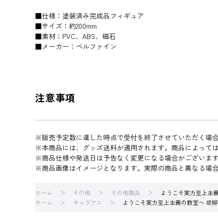
■仕様：塗装済み完成品フィギュア
■サイズ：約200mm
■素材：PVC、ABS、磁石
■メーカー：ベルファイン
注意事項
※販売予定数に達した時点で受付を終了させていただく場
※本商品には、グッズ送料が適用されます。商品によって
※商品仕様や発送日は予告なく変更になる場合がございま
※商品画像はイメージとなります。実際の商品と異なる場
ホーム
その他
その他商品
ようこそ実力至上主義
ホーム
キャラアニ
ようこそ実力至上主義の教室へ 坂柳