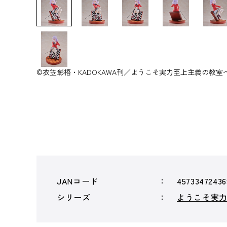
©衣笠彰梧・KADOKAWA刊／ようこそ実力至上主義の教室
JANコード
45733472436
シリーズ
ようこそ実