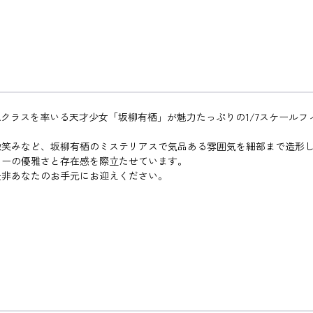
Aクラスを率いる天才少女「坂柳有栖」が魅力たっぷりの1/7スケール
。
微笑みなど、坂柳有栖のミステリアスで気品ある雰囲気を細部まで造形
ターの優雅さと存在感を際立たせています。
是非あなたのお手元にお迎えください。