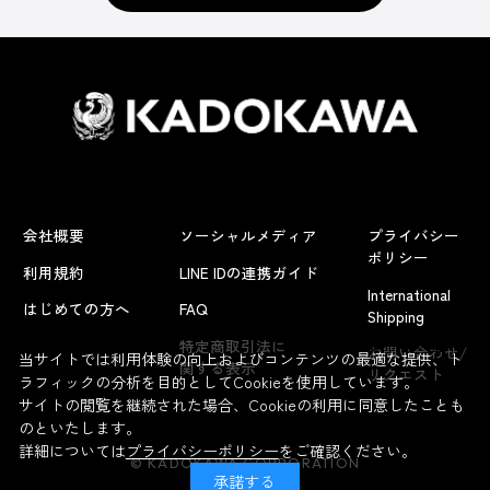
会社概要
ソーシャルメディア
プライバシー
ポリシー
利用規約
LINE IDの連携ガイド
International
はじめての方へ
FAQ
Shipping
よくあるお問い合わせ
特定商取引法に
お問い合わせ/
当サイトでは利用体験の向上およびコンテンツの最適な提供、ト
関する表示
リクエスト
ラフィックの分析を目的としてCookieを使用しています。
サイトの閲覧を継続された場合、Cookieの利用に同意したことも
のといたします。
詳細については
プライバシーポリシー
をご確認ください。
© KADOKAWA CORPORATION
承諾する