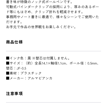
書き味が特徴のノック式ボールペンです。
可動式バインダークリップの採用により、厚みのあるボー
ド等にもはさめ、クリップ折れを軽減させます。
事務用やノート書きに最適で、様々なシーンでご使用いた
だけます。
お手元で作品の世界観をお楽しみください。
商品仕様
■インク色：黒 ※替芯は付属しません。
■サイズ：（約）全長14.1×軸径1.1cm、ボール径：0.5mm、
替芯：JF-0.5
■素材：プラスチック
■メーカー：アルマビアンカ
注意事項