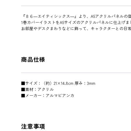
『８６―エイティシックス―』より、A5アクリルパネルの
1巻カバーイラストをA5サイズのアクリルパネルに仕上げま
お部屋やデスクまわりなどに飾って、キャラクターとの日
商品仕様
■サイズ：（約）21×14.8cm 厚み：3mm
■素材：アクリル
■メーカー：アルマビアンカ
注意事項