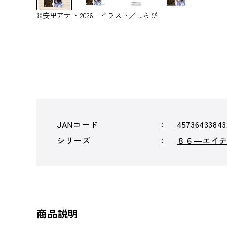
©安里アサト 2026 イラスト／しらび
JANコード
45736433843
シリーズ
８６―エイ
商品説明