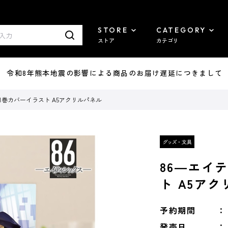
STORE
CATEGORY
ストア
カテゴリ
7/29 令和8年熊本地震の影響による商品のお届け遅延につきまして
1巻カバーイラスト A5アクリルパネル
86―エイ
ト A5ア
予約期間
発売日