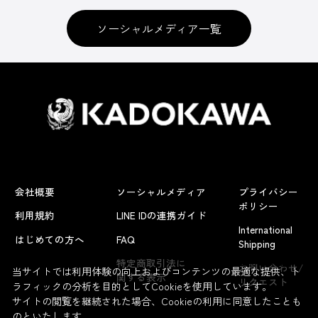
ソーシャルメディア一覧
会社概要
ソーシャルメディア
プライバシー
ポリシー
利用規約
LINE IDの連携ガイド
International
はじめての方へ
FAQ
Shipping
よくあるお問い合わせ
特定商取引法に
お問い合わせ/
当サイトでは利用体験の向上およびコンテンツの最適な提供、ト
関する表示
リクエスト
ラフィックの分析を目的としてCookieを使用しています。
サイトの閲覧を継続された場合、Cookieの利用に同意したことも
のといたします。