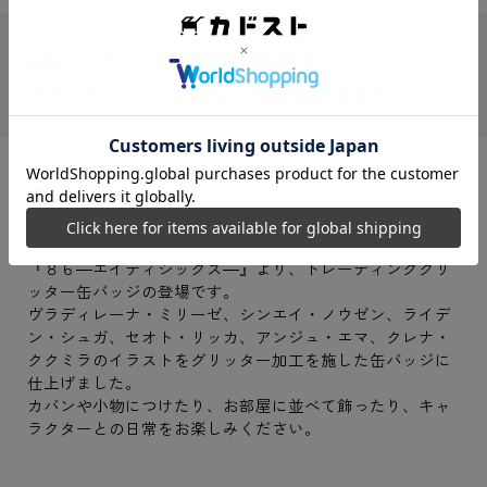
JANコード
4573643384654
シリーズ
８６―エイティシックス―
商品説明
『８６―エイティシックス―』より、トレーディンググリ
ッター缶バッジの登場です。
ヴラディレーナ・ミリーゼ、シンエイ・ノウゼン、ライデ
ン・シュガ、セオト・リッカ、アンジュ・エマ、クレナ・
ククミラのイラストをグリッター加工を施した缶バッジに
仕上げました。
カバンや小物につけたり、お部屋に並べて飾ったり、キャ
ラクターとの日常をお楽しみください。