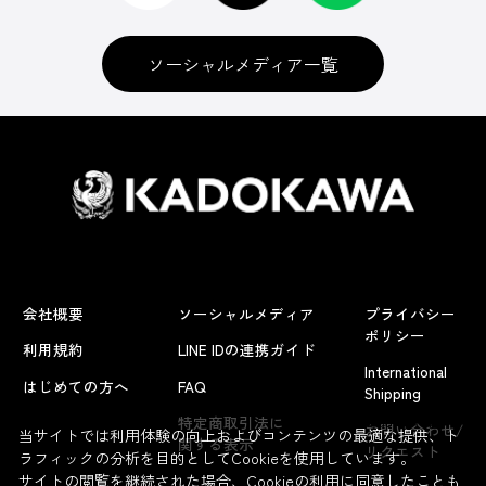
ソーシャルメディア一覧
会社概要
ソーシャルメディア
プライバシー
ポリシー
利用規約
LINE IDの連携ガイド
International
はじめての方へ
FAQ
Shipping
よくあるお問い合わせ
特定商取引法に
お問い合わせ/
当サイトでは利用体験の向上およびコンテンツの最適な提供、ト
関する表示
リクエスト
ラフィックの分析を目的としてCookieを使用しています。
サイトの閲覧を継続された場合、Cookieの利用に同意したことも