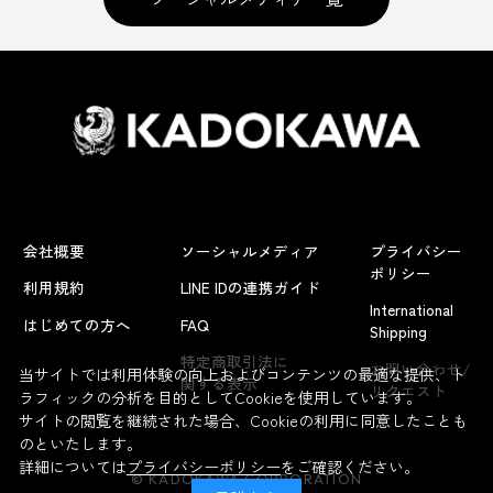
会社概要
ソーシャルメディア
プライバシー
ポリシー
利用規約
LINE IDの連携ガイド
International
はじめての方へ
FAQ
Shipping
よくあるお問い合わせ
特定商取引法に
お問い合わせ/
当サイトでは利用体験の向上およびコンテンツの最適な提供、ト
関する表示
リクエスト
ラフィックの分析を目的としてCookieを使用しています。
サイトの閲覧を継続された場合、Cookieの利用に同意したことも
のといたします。
詳細については
プライバシーポリシー
をご確認ください。
© KADOKAWA CORPORATION