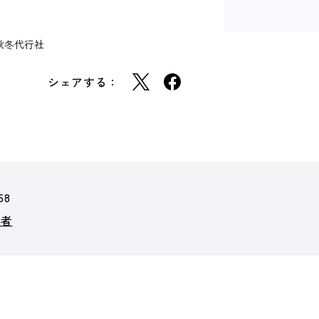
秋冬代行社
シェアする：
58
行者