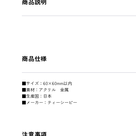
商品説明
商品仕様
■サイズ：60×60mm以内
■素材：アクリル 金属
■生産国：日本
■メーカー：ティーシーピー
注意事項