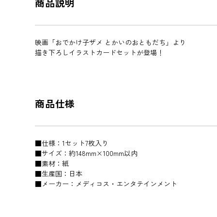
商品説明
映画「おでかけ子ザメ とかいのおともだち」より
描き下ろしイラストカードセットが登場！
商品仕様
■仕様：1セット7枚入り
■サイズ：約148mm×100mm以内
■素材：紙
■生産国：日本
■メーカー：メディコス・エンタテインメント