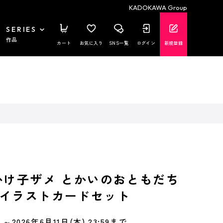
KADOKAWA Group
SERIES
作品
カート
お気に入り
SNS一覧
ログイン
新規登録
かけ子ザメ とかいのおともだち
イラストカードセット
～2026年6月11日(木) 23:59まで