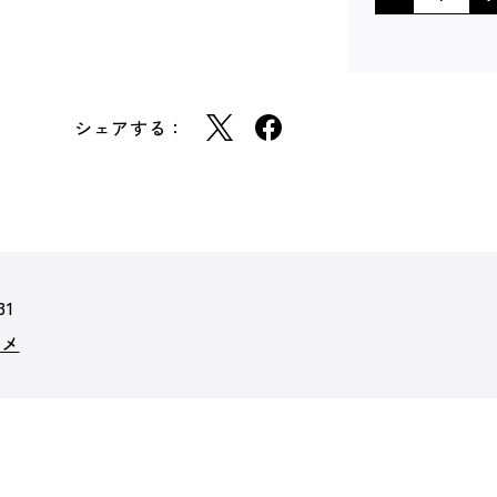
シェアする：
31
ザメ