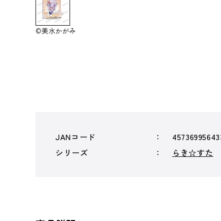
©美水かがみ
JANコード
45736995643
シリーズ
らき☆すた