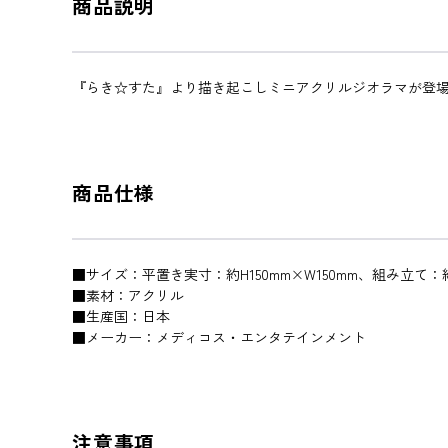
商品説明
『らき☆すた』より描き起こしミニアクリルジオラマが登
商品仕様
■サイズ：平置き実寸：約H150mm×W150mm、組み立て：
■素材：アクリル
■生産国：日本
■メーカー：メディコス・エンタテインメント
注意事項