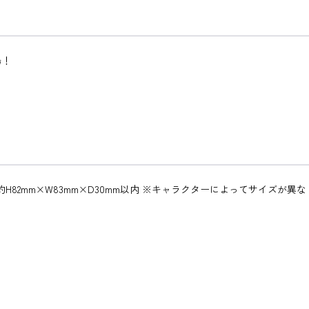
場！
約H82mm×W83mm×D30mm以内 ※キャラクターによってサイズが異