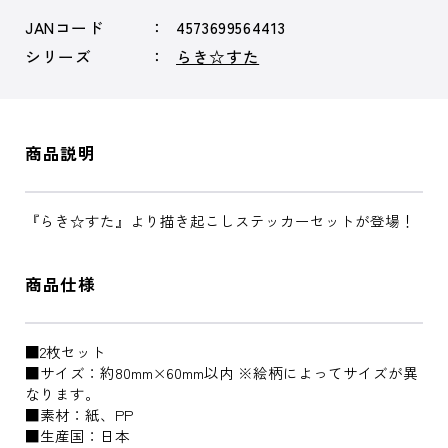
JANコード
4573699564413
シリーズ
らき☆すた
商品説明
『らき☆すた』より描き起こしステッカーセットが登場！
商品仕様
■2枚セット
■サイズ：約80mm×60mm以内 ※絵柄によってサイズが異
なります。
■素材：紙、PP
■生産国：日本