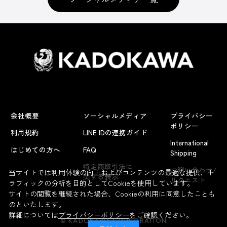
会社概要
ソーシャルメディア
プライバシー
ポリシー
利用規約
LINE IDの連携ガイド
International
はじめての方へ
FAQ
Shipping
よくあるお問い合わせ
特定商取引法に
お問い合わせ/
当サイトでは利用体験の向上およびコンテンツの最適な提供、ト
関する表示
リクエスト
ラフィックの分析を目的としてCookieを使用しています。
サイトの閲覧を継続された場合、Cookieの利用に同意したことも
のといたします。
詳細については
プライバシーポリシー
をご確認ください。
© KADOKAWA CORPORATION