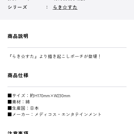
シリーズ
らき☆すた
商品説明
『らき☆すた』より描き起こしポーチが登場！
商品仕様
■サイズ：約H170mm×W230mm
■素材：綿
■生産国：日本
■メーカー：メディコス・エンタテインメント
注意事項