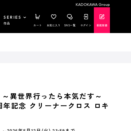
KADOKAWA Group
SERIES
作品
カート
お気に入り
SNS一覧
ログイン
新規登録
 ～異世界行ったら本気だす～
周年記念 クリーナークロス ロキ
～2026年5月12日(火) 23:59まで