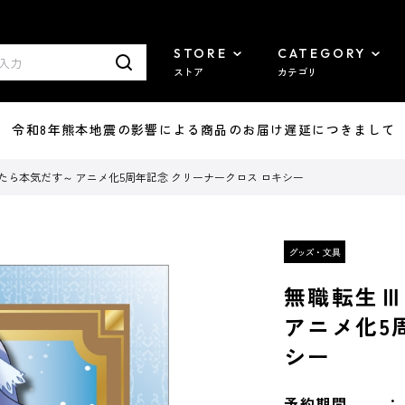
STORE
CATEGORY
ストア
カテゴリ
7/29 令和8年熊本地震の影響による商品のお届け遅延につきまして
たら本気だす～ アニメ化5周年記念 クリーナークロス ロキシー
無職転生Ⅲ
アニメ化5
シー
予約期間