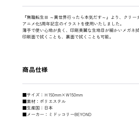
『無職転生Ⅲ ～異世界行ったら本気だす～』より、クリー
アニメ化5周年記念のイラストを使用いたしました。
薄手で使い心地が良く、印刷美麗な生地目が細かいメガネ
印刷面で拭くことも、裏面で拭くことも可能。
商品仕様
■サイズ：Ｈ150mm×Ｗ150mm
■素材：ポリエステル
■生産国：日本
■メーカー：ミドッコリーBEYOND