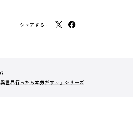
シェアする：
87
～異世界行ったら本気だす～』シリーズ