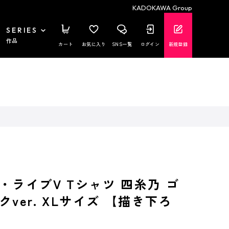
KADOKAWA Group
SERIES
作品
カート
お気に入り
SNS一覧
ログイン
新規登録
・ライブV Tシャツ 四糸乃 ゴ
ver. XLサイズ 【描き下ろ