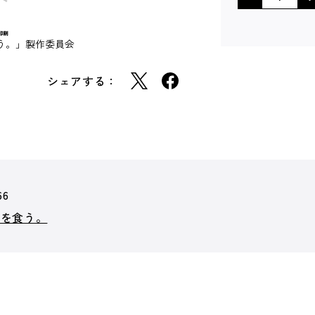
食う。」製作委員会
シェアする：
66
飯を食う。