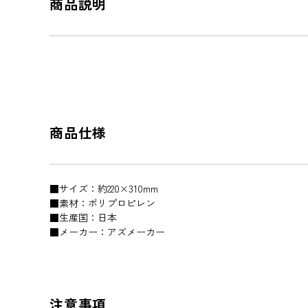
商品説明
商品仕様
■サイズ：約220×310mm
■素材：ポリプロピレン
■生産国：日本
■メーカー：アズメーカー
注意事項