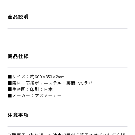
商品説明
商品仕様
■サイズ：約600×350×2mm
■素材：表綿ポリエステル・裏面PVCラバー
■生産国：印刷：日本
■メーカー：アズメーカー
注意事項
※販売予定数に達した時点で受付を終了させていただく場