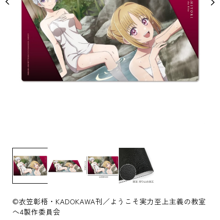
©衣笠彰梧・KADOKAWA刊／ようこそ実力至上主義の教室
へ4製作委員会