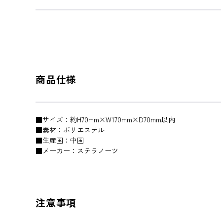
商品仕様
■サイズ：約H70mm×W170mm×D70mm以内
■素材：ポリエステル
■生産国：中国
■メーカー：ステラノーツ
注意事項