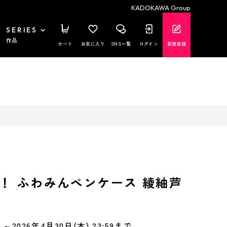
KADOKAWA Group
SERIES
作品
カート
お気に入り
SNS一覧
ログイン
新規登録
！ ふわみんペンケース 綾紬芦
～2026年4月30日(木) 23:59まで