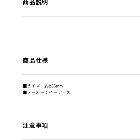
商品説明
商品仕様
■サイズ：約φ56mm
■メーカー：イーディス
注意事項