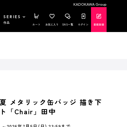
KADOKAWA Group
SERIES
作品
カート
お気に入り
SNS一覧
ログイン
新規登録
夏 メタリック缶バッジ 描き下
「Chair」田中
～2026年7月5日(日) 23:59まで