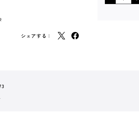
会
シェアする：
73
夏