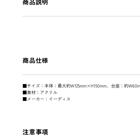
商品説明
商品仕様
■サイズ：本体：最大約W125mm×H150mm、台座：約W60m
■素材：アクリル
■メーカー：イーディス
注意事項