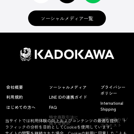
ソーシャルメディア一覧
会社概要
ソーシャルメディア
プライバシー
ポリシー
利用規約
LINE IDの連携ガイド
International
はじめての方へ
FAQ
Shipping
よくあるお問い合わせ
特定商取引法に
お問い合わせ/
当サイトでは利用体験の向上およびコンテンツの最適な提供、ト
関する表示
リクエスト
ラフィックの分析を目的としてCookieを使用しています。
サイトの閲覧を継続された場合、Cookieの利用に同意したことも