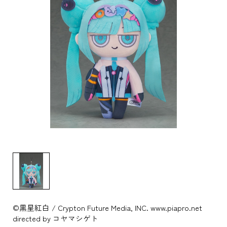
©黒星紅白 / Crypton Future Media, INC. www.piapro.net
directed by コヤマシゲト