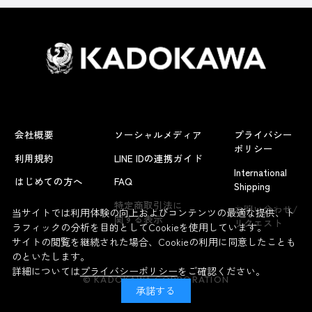
会社概要
ソーシャルメディア
プライバシー
ポリシー
利用規約
LINE IDの連携ガイド
International
はじめての方へ
FAQ
Shipping
よくあるお問い合わせ
特定商取引法に
お問い合わせ/
当サイトでは利用体験の向上およびコンテンツの最適な提供、ト
関する表示
リクエスト
ラフィックの分析を目的としてCookieを使用しています。
サイトの閲覧を継続された場合、Cookieの利用に同意したことも
のといたします。
詳細については
プライバシーポリシー
をご確認ください。
© KADOKAWA CORPORATION
承諾する