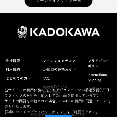
ソーシャルメディア一覧
会社概要
ソーシャルメディア
プライバシー
ポリシー
利用規約
LINE IDの連携ガイド
International
はじめての方へ
FAQ
Shipping
よくあるお問い合わせ
特定商取引法に
お問い合わせ/
当サイトでは利用体験の向上およびコンテンツの最適な提供、ト
関する表示
リクエスト
ラフィックの分析を目的としてCookieを使用しています。
サイトの閲覧を継続された場合、Cookieの利用に同意したことも
のといたします。
詳細については
プライバシーポリシー
をご確認ください。
© KADOKAWA CORPORATION