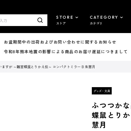
STORE
CATEGORY
ストア
カテゴリ
8/07 お盆期間中の出荷およびお問い合わせに関するお知らせ
7/29 令和8年熊本地震の影響による商品のお届け遅延につきまして
ますが ～雛宮蝶鼠とりかえ伝～ コンパクトミラー B 朱慧月
ふつつかな
蝶鼠とりか
慧月