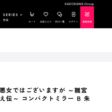
KADOKAWA Group
SERIES
作品
カート
お気に入り
SNS一覧
ログイン
新規登録
悪女ではございますが ～雛宮
え伝～ コンパクトミラー B 朱