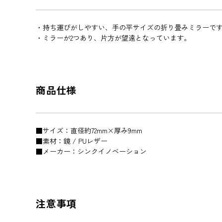
・持ち運びがしやすい、手の平サイズの折り畳みミラーで
・ミラーが2つあり、片方が望遠となっています。
商品仕様
■サイズ：直径約72mm×厚み9mm
■素材：鏡 / PUレザー
■メーカー：シンクイノベーション
注意事項