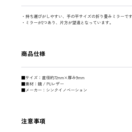
・持ち運びがしやすい、手の平サイズの折り畳みミラーで
・ミラーが2つあり、片方が望遠となっています。
商品仕様
■サイズ：直径約72mm×厚み9mm
■素材：鏡 / PUレザー
■メーカー：シンクイノベーション
注意事項