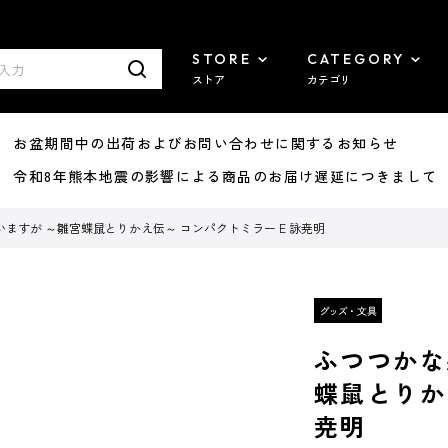
STORE
CATEGORY
ストア
カテゴリ
8/07 お盆期間中の出荷およびお問い合わせに関するお知らせ
7/29 令和8年熊本地震の影響による商品のお届け遅延につきまして
ますが ～雛宮蝶鼠とりかえ伝～ コンパクトミラー E 詠尭明
ふつつかな
蝶鼠とりか
尭明