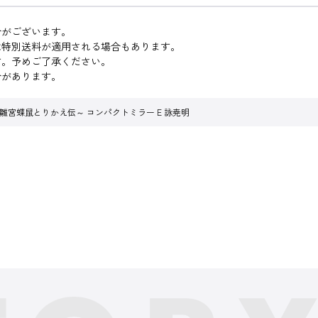
合がございます。
は特別送料が適用される場合もあります。
す。予めご了承ください。
合があります。
雛宮蝶鼠とりかえ伝～ コンパクトミラー E 詠尭明