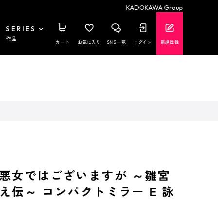
KADOKAWA Group
SERIES
作品
カート
お気に入り
SNS一覧
ログイン
新規登録
悪女ではございますが ～雛宮
え伝～ コンパクトミラー E 詠