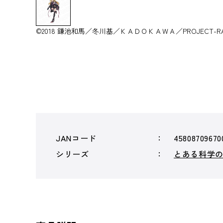
©2018 鎌池和馬／冬川基／ＫＡＤＯＫＡＷＡ／PROJECT-RAI
JANコード
45808709670
シリーズ
とある科学