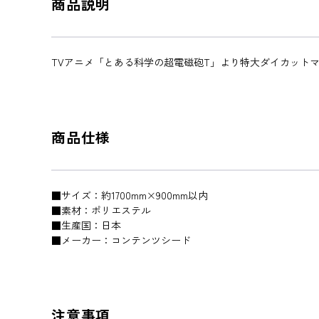
商品説明
TVアニメ「とある科学の超電磁砲T」より特大ダイカット
商品仕様
■サイズ：約1700mm×900mm以内
■素材：ポリエステル
■生産国：日本
■メーカー：コンテンツシード
注意事項