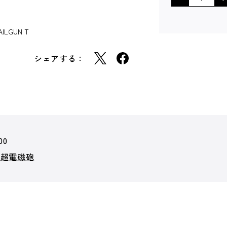
LGUN T
シェアする：
00
の超電磁砲