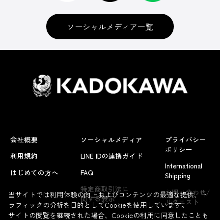
ソーシャルメディア一覧
会社概要
ソーシャルメディア
プライバシー
ポリシー
利用規約
LINE IDの連携ガイド
International
はじめての方へ
FAQ
Shipping
よくあるお問い合わせ
特定商取引法に
お問い合わせ/
当サイトでは利用体験の向上およびコンテンツの最適な提供、ト
関する表示
リクエスト
ラフィックの分析を目的としてCookieを使用しています。
サイトの閲覧を継続された場合、Cookieの利用に同意したことも