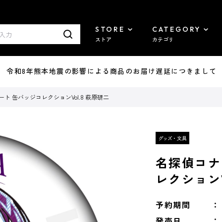
STORE
CATEGORY
ストア
カテゴリ
7/29 令和8年熊本地震の影響による商品のお届け遅延につきまして
ト 缶バッジコレクションVol.8 萩原研二
名探偵コナ
レクションV
予約期間
発売日