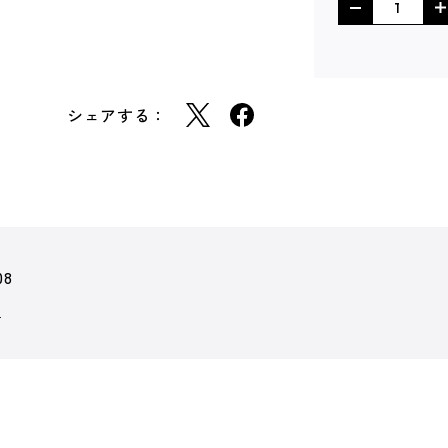
シェアする：
08
ン