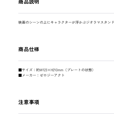
商品説明
映画のシーンの上にキャラクターが浮かぶジオラマスタンド!
商品仕様
■サイズ：約W123×H210mm（プレートの状態）
■メーカー：ゼロジーアクト
注意事項