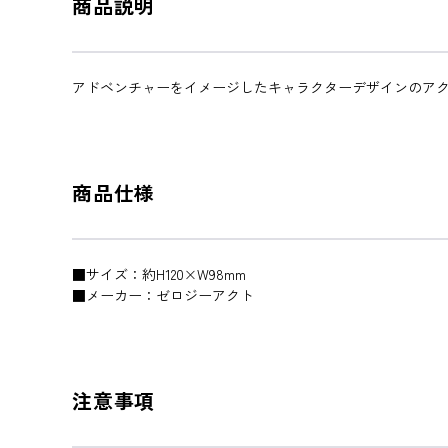
商品説明
アドベンチャーをイメージしたキャラクターデザインのアク
商品仕様
■サイズ：約H120×W98mm
■メーカー：ゼロジーアクト
注意事項