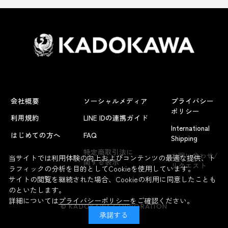
会社概要
ソーシャルメディア
プライバシー
ポリシー
利用規約
LINE IDの連携ガイド
International
はじめての方へ
FAQ
Shipping
よくあるお問い合わせ
特定商取引法に
お問い合わせ/
当サイトでは利用体験の向上およびコンテンツの最適な提供、ト
関する表示
リクエスト
ラフィックの分析を目的としてCookieを使用しています。
サイトの閲覧を継続された場合、Cookieの利用に同意したことも
のといたします。
詳細については
プライバシーポリシー
をご確認ください。
© KADOKAWA CORPORATION
承諾する