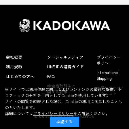
会社概要
ソーシャルメディア
プライバシー
ポリシー
利用規約
LINE IDの連携ガイド
International
はじめての方へ
FAQ
Shipping
よくあるお問い合わせ
特定商取引法に
お問い合わせ/
当サイトでは利用体験の向上およびコンテンツの最適な提供、ト
関する表示
リクエスト
ラフィックの分析を目的としてCookieを使用しています。
サイトの閲覧を継続された場合、Cookieの利用に同意したことも
のといたします。
詳細については
プライバシーポリシー
をご確認ください。
© KADOKAWA CORPORATION
承諾する